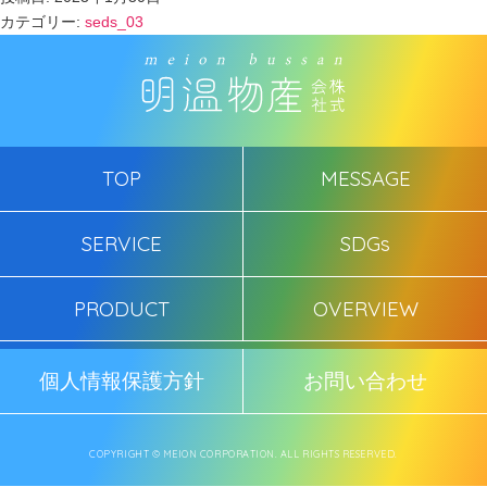
カテゴリー:
seds_03
TOP
MESSAGE
SERVICE
SDGs
PRODUCT
OVERVIEW
個人情報保護方針
お問い合わせ
COPYRIGHT © MEION CORPORATION. ALL RIGHTS RESERVED.