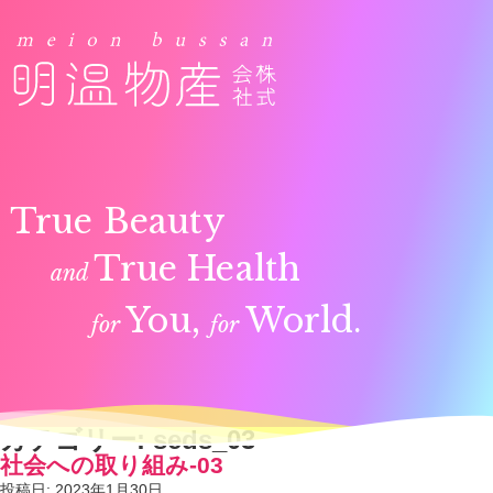
True Beauty
True Health
and
You,
World.
for
for
カテゴリー:
seds_03
社会への取り組み-03
投稿日:
2023年1月30日